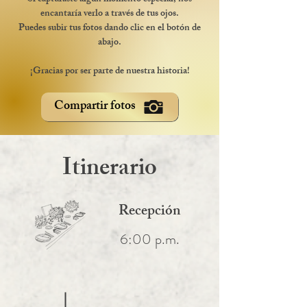
encantaría verlo a través de tus ojos.
Puedes subir tus fotos dando clic en el botón de
abajo.
¡Gracias por ser parte de nuestra historia!
Compartir fotos
Itinerario
Recepción
6:00 p.m.