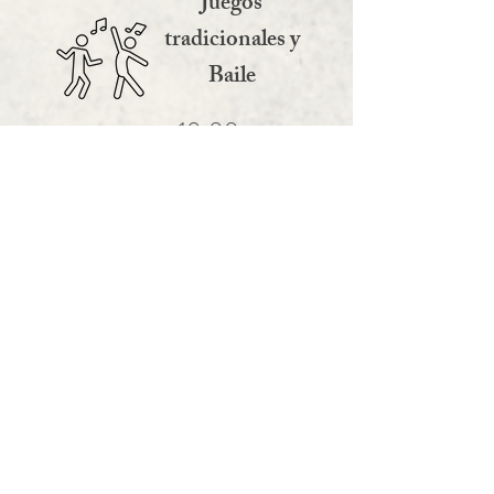
Juegos
tradicionales y
Baile
10:00 p.m.
Finalizacion
12:00 p.m.