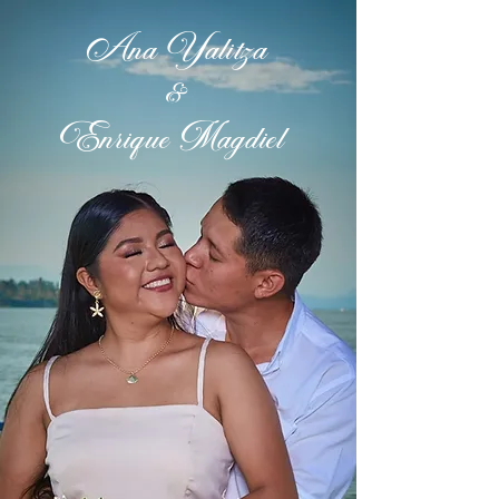
Ana Yalitza
&
Enrique Magdiel