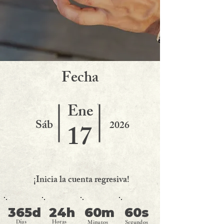
F
echa
Ene
Sáb
2026
17
¡Inicia la cuenta regresiva!
365d
24h
60m
60s
Días
Horas
Minutos
Segundos