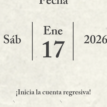
F
echa
Ene
Sáb
202
17
¡Inicia la cuenta regresiva!