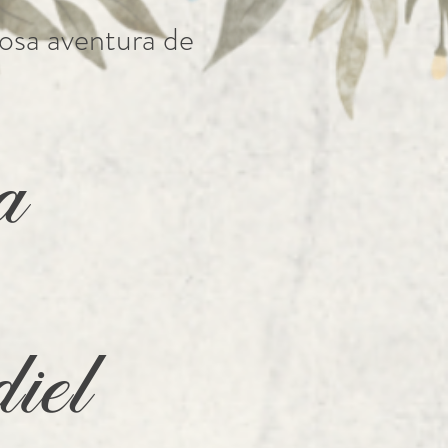
mosa aventura de
a
iel