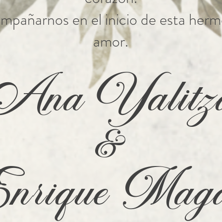
mpañarnos en el inicio de esta her
amor.
Ana Yalitz
&
rique Magd