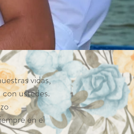
estras vidas,
 con ustedes.
azo
iempre en el