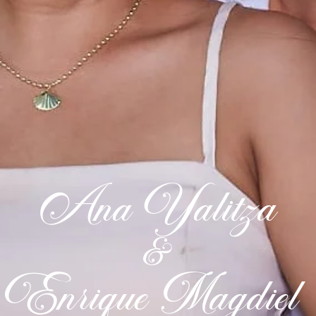
Ana Yalitza
&
Enrique Magdiel