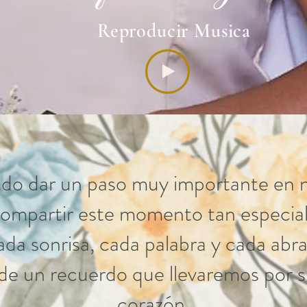
Reproducir Musica
do dar un paso muy importante en nu
ompartir este momento tan especial
da sonrisa, cada palabra y cada abr
 de un recuerdo que llevaremos por s
corazón.