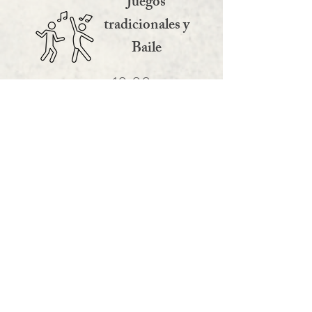
Juegos
tradicionales y
Baile
10:00 p.m.
Finalizacion
12:00 p.m.