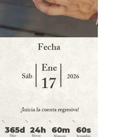
F
echa
Ene
Sáb
2026
17
¡Inicia la cuenta regresiva!
365d
24h
60m
60s
Días
Horas
Minutos
Segundos