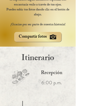
encantaría verlo a través de tus ojos.
Puedes subir tus fotos dando clic en el botón de
abajo.
¡Gracias por ser parte de nuestra historia!
Compartir fotos
Itinerario
Recepción
6:00 p.m.