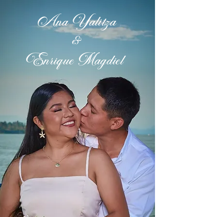
Ana Yalitza
&
Enrique Magdiel