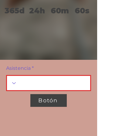
365d
24h
60m
60s
Asistencia
Botón