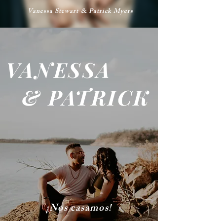
Vanessa Stewart & Patrick Myers
VANESSA
& PATRICK
¡Nos casamos!