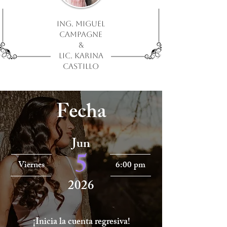
Ing. Miguel
campagne
&
lic. Karina
castillo
Fecha
Jun
5
Viernes
6:00 pm
2026
¡Inicia la cuenta regresiva!