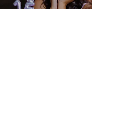
Confirmar Asistencia
Tu presencia es muy importante para
nosotros.
Agradeceríamos mucho que confirmes en el
siguiente formulario.
¡Gracias por acompañarnos en este día tan
especial!
"Enviar"
No olvides dar clic en
después de
seleccionar las opciones.