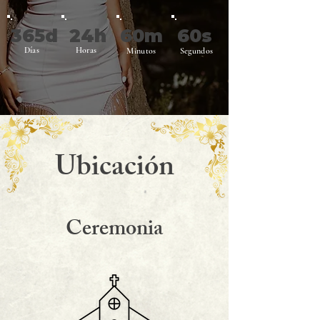
365d
24h
60m
60s
Días
Horas
Minutos
Segundos
Ubicación
Ceremonia