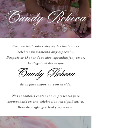
Candy Rebeca
Con mucha ilusión y alegría, les invitamos a
celebrar un momento muy especial…
Después de 15 años de sueños, aprendizajes y amor,
ha llegado el día en que
Candy Rebeca
da un paso importante en su vida.
Nos encantaría contar con su presencia para
acompañarla en esta celebración tan significativa,
llena de magia, gratitud y esperanza.