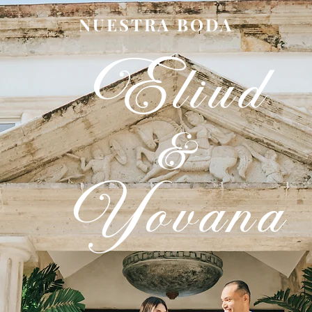
NUESTRA BODA
Eliud
&
Yovana