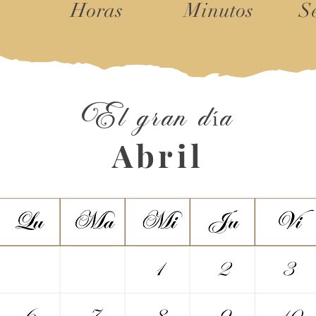
Horas
Minutos
S
El gran día
Abril