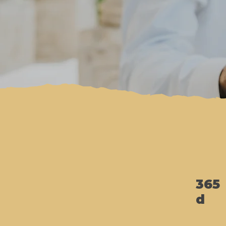
365
d