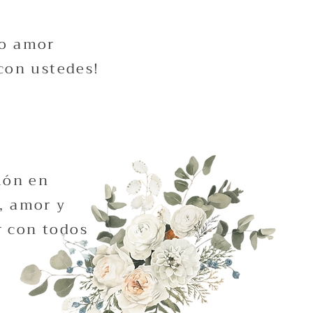
ro amor
con ustedes!
ión en
, amor y
 con todos