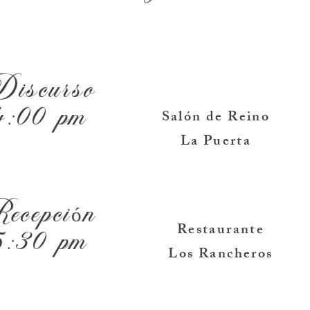
iscurso
Salón de Reino
4:00 pm
La Puerta
ecepción
Restaurante
5:30 pm
Los Rancheros