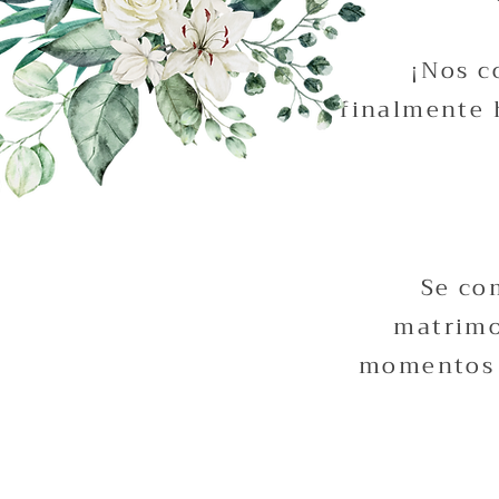
¡Nos c
finalmente 
Se co
matrimo
momentos 