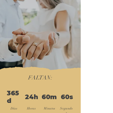
FALTAN:
365
24h
60m
60s
d
Días
Horas
Minutos
Segundo
s