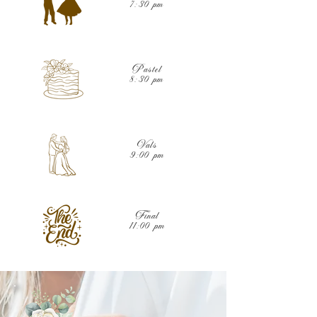
7:30 pm
Pastel
8:30 pm
Vals
9:00 pm
Final
11:00 pm