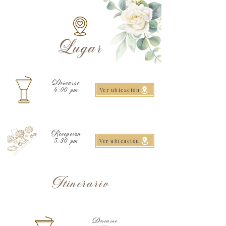
Lugar
Discurso
Ver ubicación
4:00 pm
Recepción
Ver ubicación
5:30 pm
Itinerario
Discurso