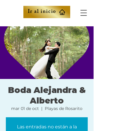
Ir al inicio
Boda Alejandra &
Alberto
mar 01 de oct
  |  
Playas de Rosarito
Las entradas no están a la