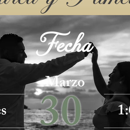
Fecha
Marzo
30
s
1