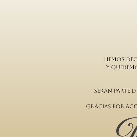
Hemos dec
y queremo
serán parte d
Gracias por aco
J