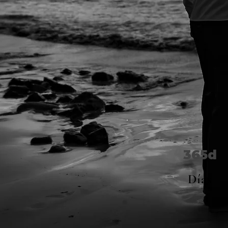
365d
Días