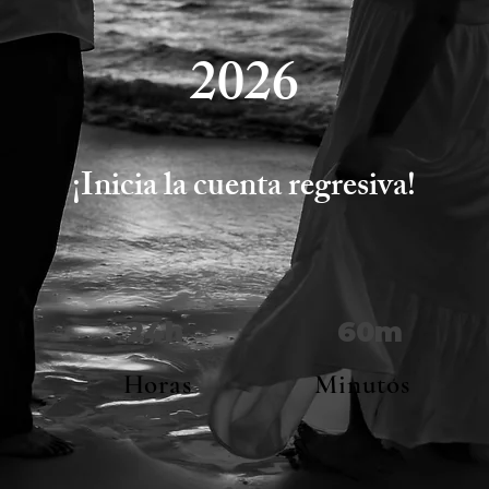
2026
¡Inicia la cuenta regresiva!
24h
60m
Horas
Minutos