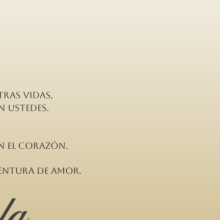
ras vidas,
n ustedes.
en el corazón.
ventura de amor.
la