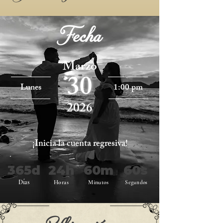
Fecha
Marzo
30
Lunes
1:00 pm
2026
¡Inicia la cuenta regresiva!
365d
24h
60m
60s
Días
Horas
Minutos
Segundos