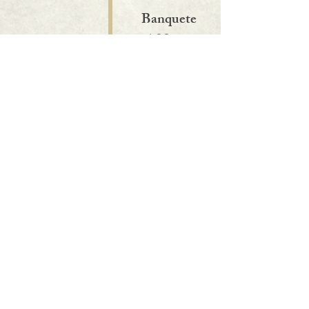
Banquete
4:00 p.m.
Fotos con
los novios
5:30 p.m.
Vals
6:00 p.m.
Baile
6:20 p.m.