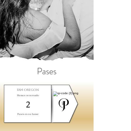
Pases
Fam Oregon
Hemos reservado
2
Pases en su honor