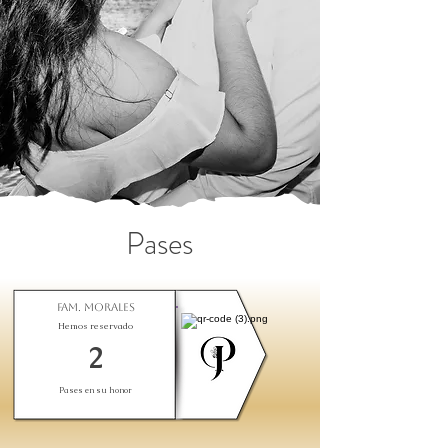
Pases
Fam. Morales
Hemos reservado
2
Pases en su honor