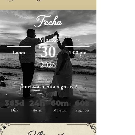
Fecha
Marzo
30
Lunes
1:00 pm
2026
¡Inicia la cuenta regresiva!
365d
24h
60m
60s
Días
Horas
Minutos
Segundos