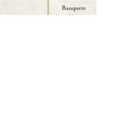
Banquete
4:00 p.m.
Fotos con
los novios
5:30 p.m.
Vals
6:00 p.m.
Baile
6:20 p.m.