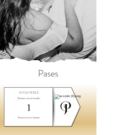
Pases
Ivon Perez
Hemos reservado
1
Pases en su honor