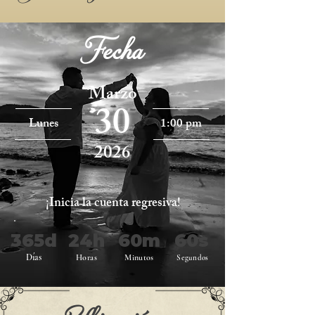
Fecha
Marzo
30
Lunes
1:00 pm
2026
¡Inicia la cuenta regresiva!
365d
24h
60m
60s
Días
Horas
Minutos
Segundos