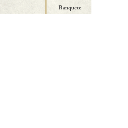
Banquete
4:00 p.m.
Fotos con
los novios
5:30 p.m.
Vals
6:00 p.m.
Baile
6:20 p.m.