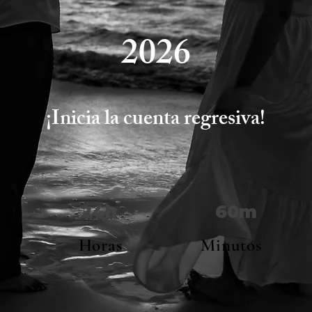
2026
¡Inicia la cuenta regresiva!
24h
60m
Horas
Minutos