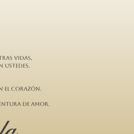
ras vidas,
n ustedes.
en el corazón.
ventura de amor.
la