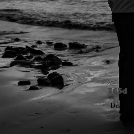
365d
Días