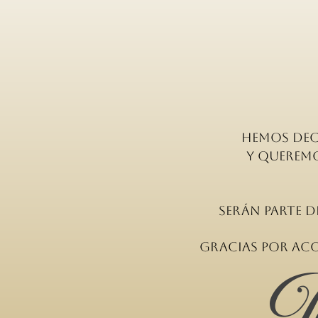
Hemos dec
y queremo
serán parte d
Gracias por aco
J