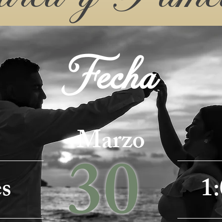
Fecha
Marzo
30
s
1