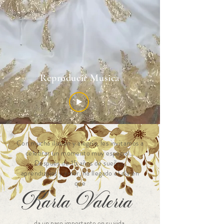
Reproducir Musica
Con mucha ilusión y alegría, les invitamos a
celebrar un momento muy especial…
Después de 15 años de sueños,
aprendizajes y amor, ha llegado el día en
que
Karla Valeria
da un paso importante en su vida.