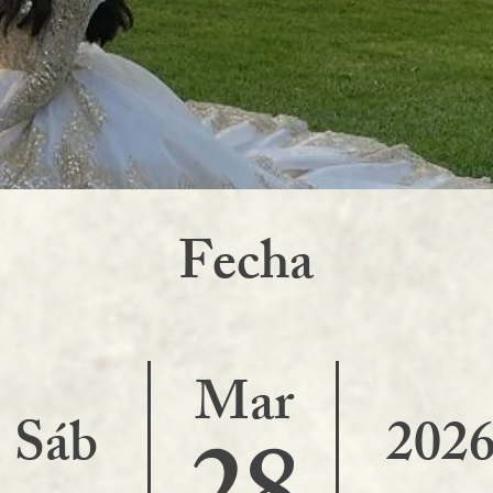
F
echa
Mar
Sáb
202