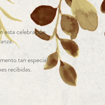
n esta celebración
ranza.
omento tan especial
es recibidas.