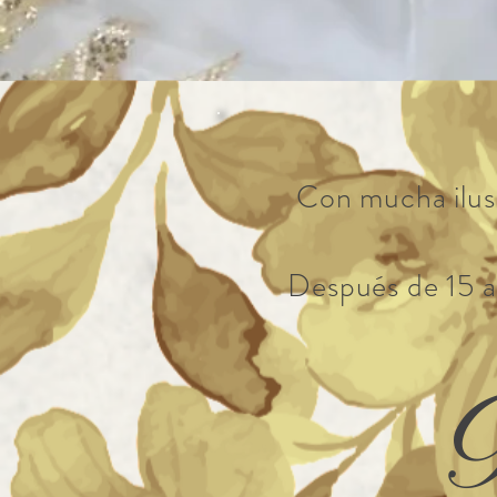
Con mucha ilusi
Después de 15 añ
K