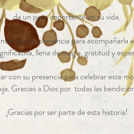
da un paso importante en su vida.
ntar con su presencia para acompañarla e
ignificativa, llena de magia, gratitud y espe
ar con su presencia para celebrar este m
ija. Gracias a Dios por todas las bendicion
¡Gracias por ser parte de esta historia!