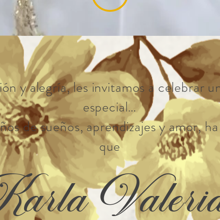
ón y alegría, les invitamos a celebra
especial…
os de sueños, aprendizajes y amor, ha 
que
arla Valer