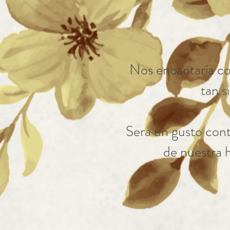
Nos encantaría co
tan s
Sera un gusto cont
de nuestra h