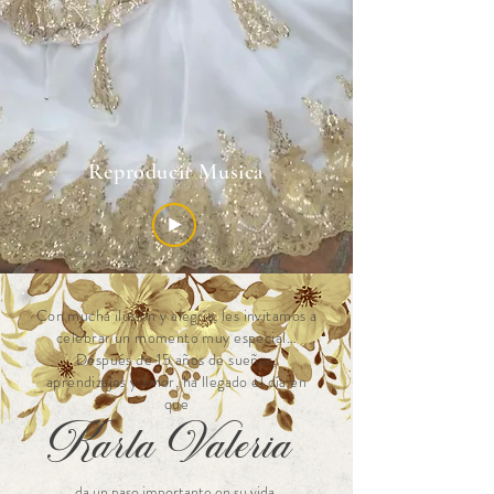
Reproducir Musica
Con mucha ilusión y alegría, les invitamos a
celebrar un momento muy especial…
Después de 15 años de sueños,
aprendizajes y amor, ha llegado el día en
que
Karla Valeria
da un paso importante en su vida.