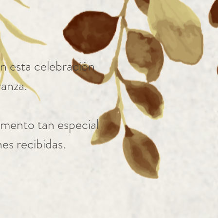
n esta celebración
ranza.
omento tan especial
es recibidas.