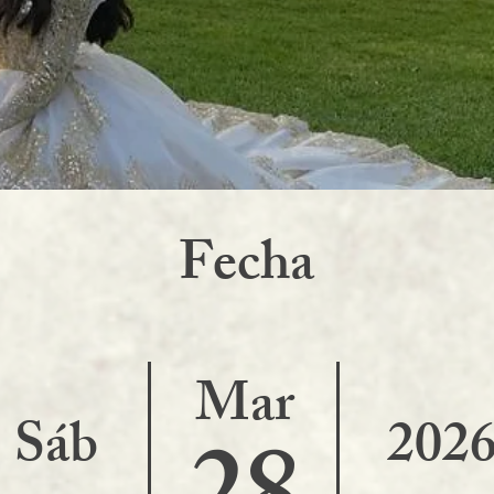
F
echa
Mar
Sáb
202