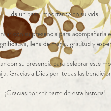
da un paso importante en su vida.
ntar con su presencia para acompañarla e
ignificativa, llena de magia, gratitud y espe
ar con su presencia para celebrar este m
ija. Gracias a Dios por todas las bendicion
¡Gracias por ser parte de esta historia!