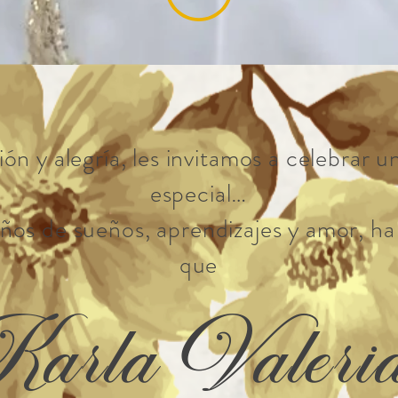
ón y alegría, les invitamos a celebra
especial…
os de sueños, aprendizajes y amor, ha 
que
arla Valer