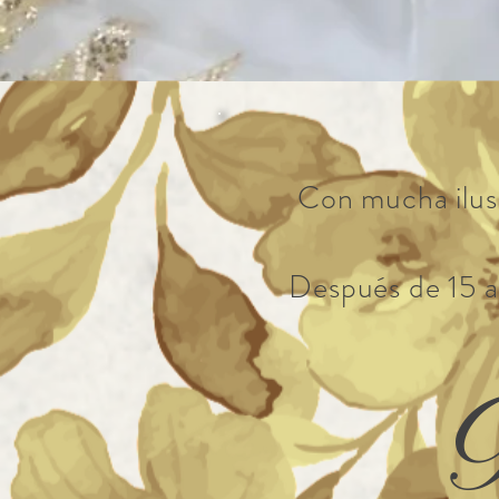
Con mucha ilusi
Después de 15 añ
K