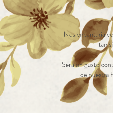
Nos encantaría co
tan s
Sera un gusto cont
de nuestra h