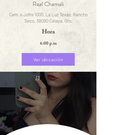
Real Chamali
Cam. a Jofre 1000, La Luz Texas, Rancho
Seco, 38090 Celaya, Gto.
Hora
6:00 p.m
Ver ubicación