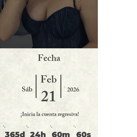
F
echa
Feb
Sáb
2026
21
¡Inicia la cuenta regresiva!
365d
24h
60m
60s