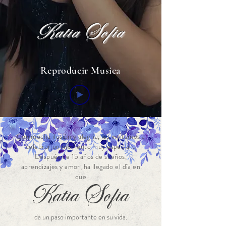
Katia Sofia
Reproducir Musica
Con mucha ilusión y alegría, les invitamos a
celebrar un momento muy especial…
Después de 15 años de sueños,
aprendizajes y amor, ha llegado el día en
que
Katia Sofia
da un paso importante en su vida.