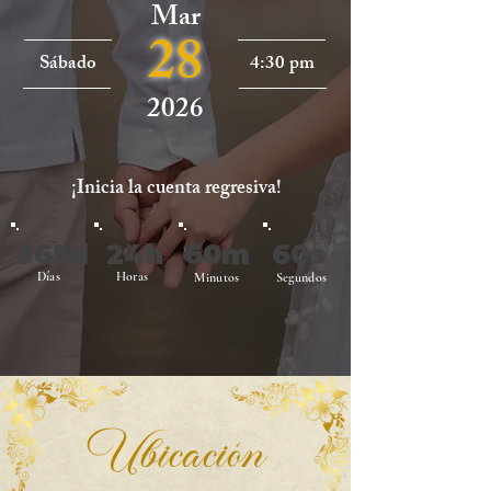
Mar
28
Sábado
4:30 pm
2026
¡Inicia la cuenta regresiva!
365d
24h
60m
60s
Días
Horas
Minutos
Segundos
Ubicación