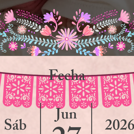
F
echa
Jun
Sáb
202