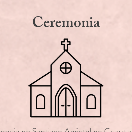
Ceremonia
roquia de Santiago Apóstol de Cuautla