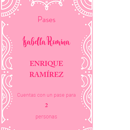
Pases
Isabella Romina
ENRIQUE
RAMÍREZ
Cuentas con un pase para
2
personas