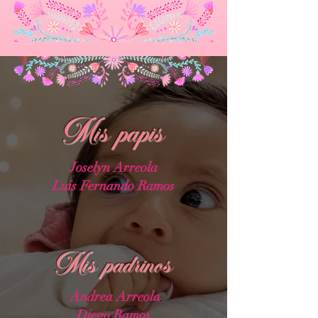
Mis papis
Joselyn Arreola
Luis Fernando Ramos
Mis padrinos
Andrea Arreola
Diego Ramos