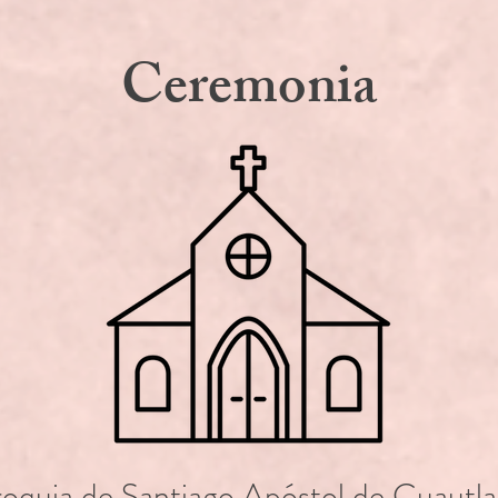
Ceremonia
roquia de Santiago Apóstol de Cuautla