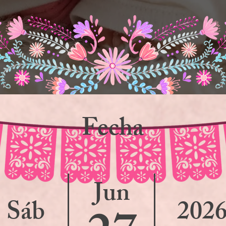
F
echa
Jun
Sáb
202