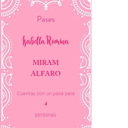
Pases
Isabella Romina
MIRAM
ALFARO
Cuentas con un pase para
4
personas