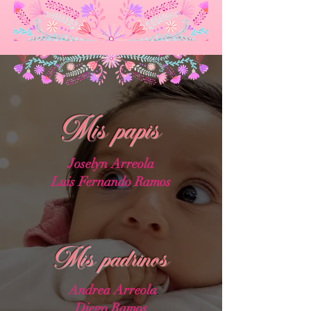
Mis papis
Joselyn Arreola
Luis Fernando Ramos
Mis padrinos
Andrea Arreola
Diego Ramos