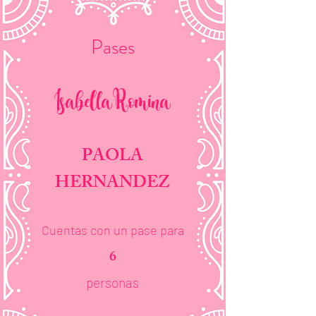
Pases
Isabella Romina
PAOLA
HERNANDEZ
Cuentas con un pase para
6
personas