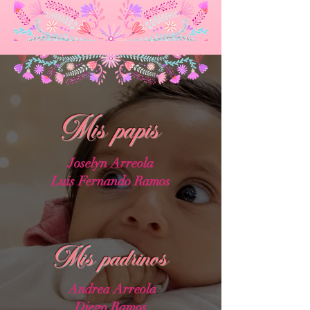
Mis papis
Joselyn Arreola
Luis Fernando Ramos
Mis padrinos
Andrea Arreola
Diego Ramos