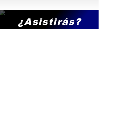
¿Asistirás?
Por favor ayúdanos confirmando tu
asistencia
Una vez que nos confirmes tu
asistencia te agregaremos a nuestra
lista de invitados. ¡Gracias!
Confirmar asistencia
Amigos Edgar Mendoza