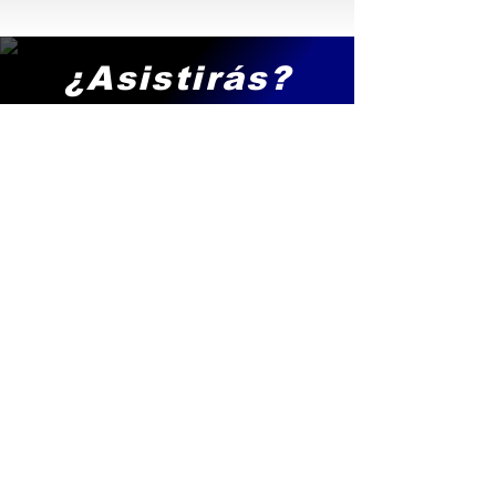
¿Asistirás?
Por favor ayúdanos confirmando tu
asistencia
Una vez que nos confirmes tu
asistencia te agregaremos a nuestra
lista de invitados. ¡Gracias!
Confirmar asistencia
Familia Arenas Padilla