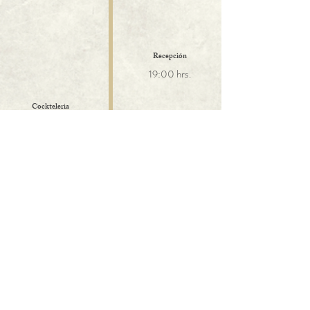
Recepción
19:00 hrs.
Cockteleria
(servicio de charcutería y
cocktel)
19:00 hrs.
Presentación de los
novios
20:00 hrs.
Cena
20:00 hrs.