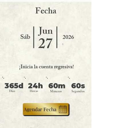
F
echa
Jun
Sáb
2026
27
¡Inicia la cuenta regresiva!
365d
24h
60m
60s
Días
Horas
Minutos
Segundos
Agendar Fecha