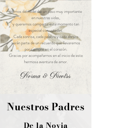
Hemos decidido dar un paso muy importante
en nuestras vidas,
y queremos compartir este momento tan
especial con ustedes.
Cada sonrisa, cada palabra y cada abrazo
serán parte de un recuerdo que llevaremos
por siempre en el corazón.
Gracias por acompañarnos en el inicio de esta
hermosa aventura de amor.
Norma & Nicolás
Nuestros Padres
De la Novia