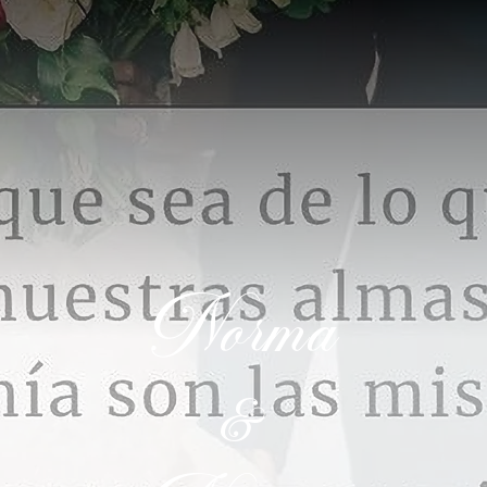
Norma
&