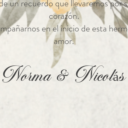
 de un recuerdo que llevaremos por s
corazón.
mpañarnos en el inicio de esta her
amor.
Norma & Nicolás