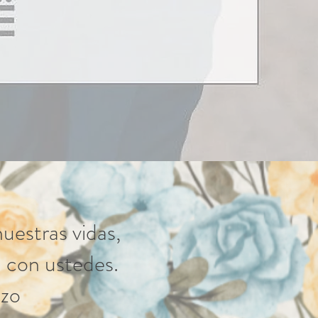
estras vidas,
 con ustedes.
azo