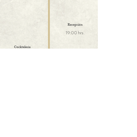
Recepción
19:00 hrs.
Cockteleria
(servicio de charcutería y
cocktel)
19:00 hrs.
Presentación de los
novios
20:00 hrs.
Cena
20:00 hrs.