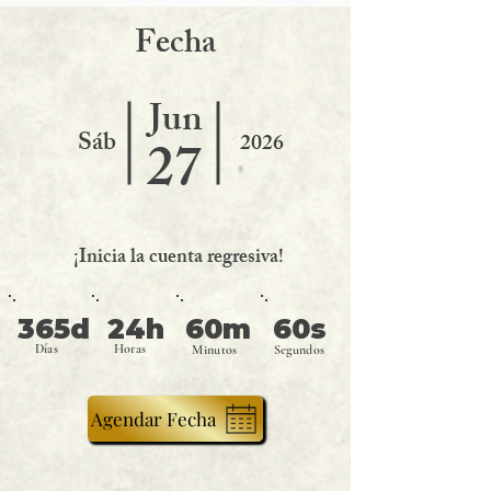
F
echa
Jun
Sáb
2026
27
¡Inicia la cuenta regresiva!
365d
24h
60m
60s
Días
Horas
Minutos
Segundos
Agendar Fecha