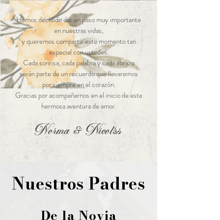
Hemos decidido dar un paso muy importante
en nuestras vidas,
y queremos compartir este momento tan
especial con ustedes.
Cada sonrisa, cada palabra y cada abrazo
serán parte de un recuerdo que llevaremos
por siempre en el corazón.
Gracias por acompañarnos en el inicio de esta
hermosa aventura de amor.
Norma & Nicolás
Nuestros Padres
De la Novia