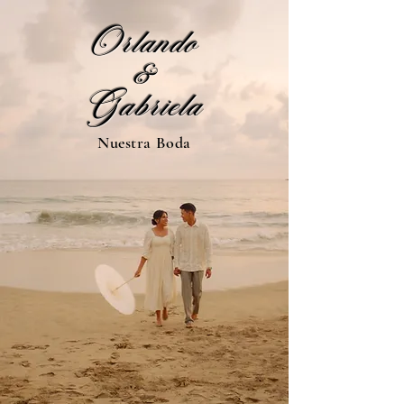
Orlando
&
Gabriela
Nuestra Boda