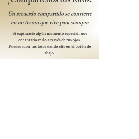
¡Compártenos tus fotos!
Un recuerdo compartido se convierte
en un tesoro que vive para siempre
Si capturaste algún momento especial, nos
encantaría verlo a través de tus ojos.
Puedes subir tus fotos dando clic en el botón de
abajo.
¡Gracias por ser parte de nuestra historia!
Compartir fotos
Itinerario
Discurso