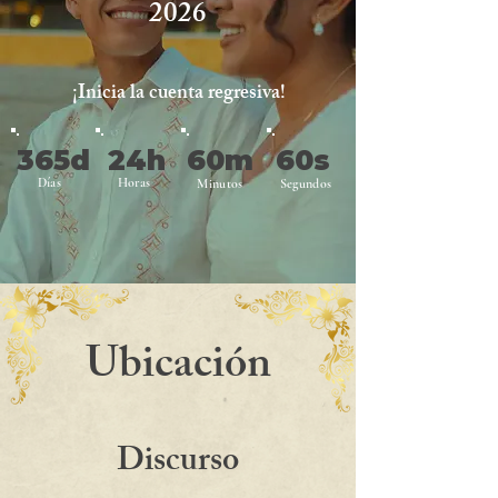
2026
¡Inicia la cuenta regresiva!
365d
24h
60m
60s
Días
Horas
Minutos
Segundos
Ubicación
Discurso