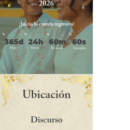
2026
¡Inicia la cuenta regresiva!
365d
24h
60m
60s
Días
Horas
Minutos
Segundos
Ubicación
Discurso