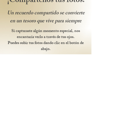
¡Compártenos tus fotos!
Un recuerdo compartido se convierte
en un tesoro que vive para siempre
Si capturaste algún momento especial, nos
encantaría verlo a través de tus ojos.
Puedes subir tus fotos dando clic en el botón de
abajo.
¡Gracias por ser parte de nuestra historia!
Compartir fotos
Itinerario
Discurso