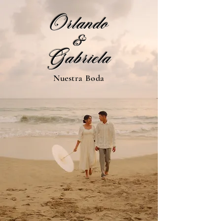
Orlando
&
Gabriela
Nuestra Boda