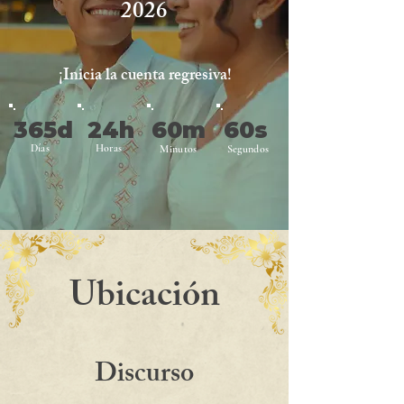
2026
¡Inicia la cuenta regresiva!
365d
24h
60m
60s
Días
Horas
Minutos
Segundos
Ubicación
Discurso