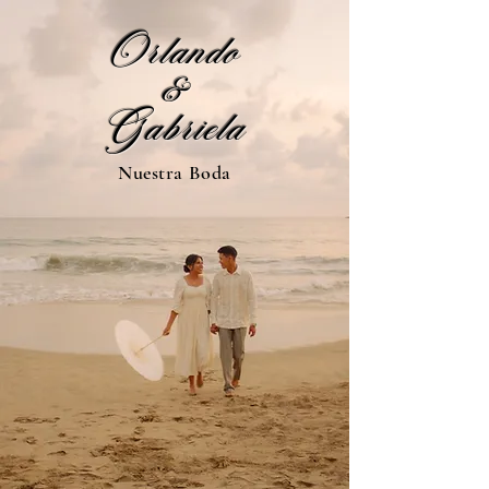
Orlando
&
Gabriela
Nuestra Boda