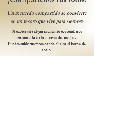
¡Compártenos tus fotos!
Un recuerdo compartido se convierte
en un tesoro que vive para siempre
Si capturaste algún momento especial, nos
encantaría verlo a través de tus ojos.
Puedes subir tus fotos dando clic en el botón de
abajo.
¡Gracias por ser parte de nuestra historia!
Compartir fotos
Itinerario
Discurso