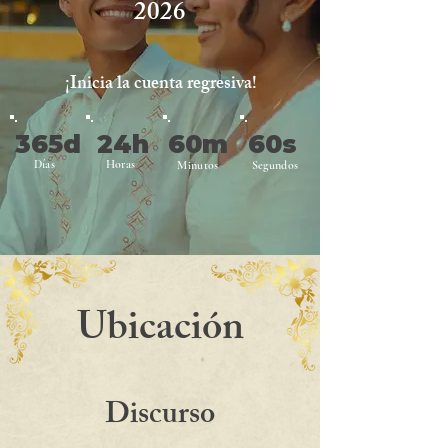
2026
¡Inicia la cuenta regresiva!
365d
24h
60m
60s
Días
Horas
Minutos
Segundos
Ubicación
Discurso