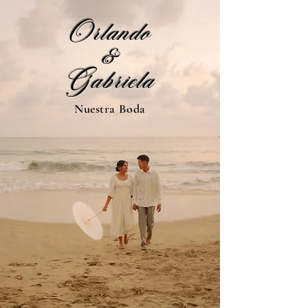
Orlando
&
Gabriela
Nuestra Boda