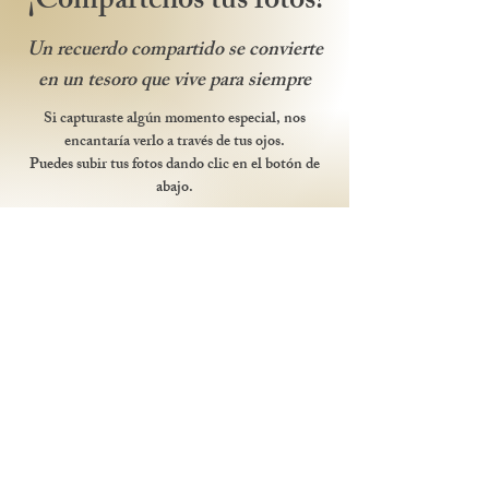
¡Compártenos tus fotos!
Un recuerdo compartido se convierte
en un tesoro que vive para siempre
Si capturaste algún momento especial, nos
encantaría verlo a través de tus ojos.
Puedes subir tus fotos dando clic en el botón de
abajo.
¡Gracias por ser parte de nuestra historia!
Compartir fotos
Itinerario
Discurso