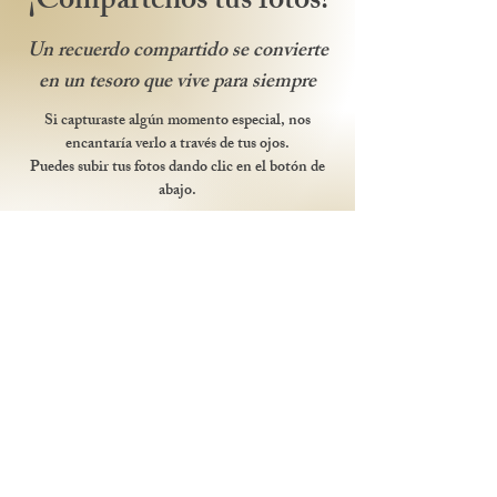
¡Compártenos tus fotos!
Un recuerdo compartido se convierte
en un tesoro que vive para siempre
Si capturaste algún momento especial, nos
encantaría verlo a través de tus ojos.
Puedes subir tus fotos dando clic en el botón de
abajo.
¡Gracias por ser parte de nuestra historia!
Compartir fotos
Itinerario
Discurso