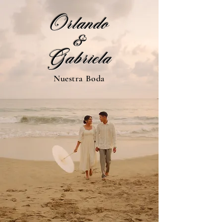
Orlando
&
Gabriela
Nuestra Boda