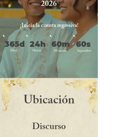
2026
¡Inicia la cuenta regresiva!
365d
24h
60m
60s
Días
Horas
Minutos
Segundos
Ubicación
Discurso