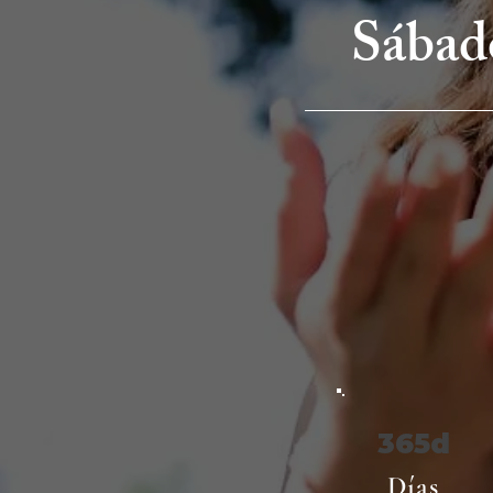
Sábad
365d
Días