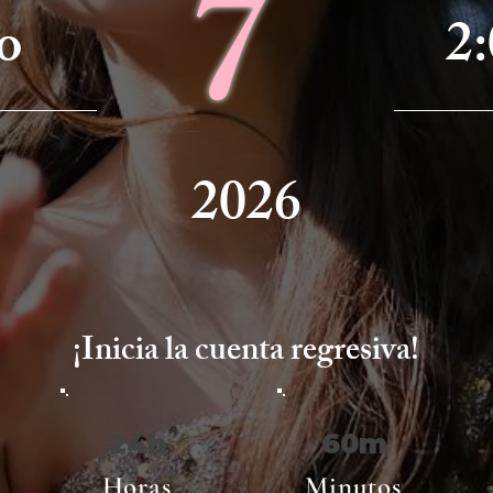
7
o
2
2026
¡Inicia la cuenta regresiva!
24h
60m
Horas
Minutos