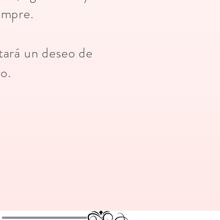
iempre.
ntará un deseo de
lo.