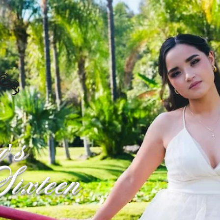
's
ixteen