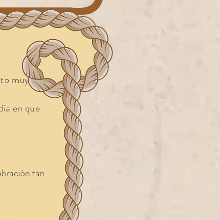
ento muy
día en que
ebración tan